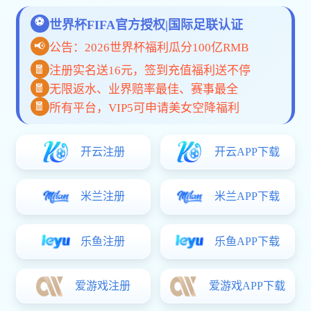
成都蓉城豪取八连胜刷新队史纪录
继续稳居积分榜首位