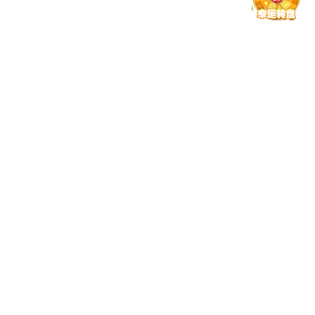
这种良性循环促进了团队凝聚力与竞争力进一步提
升。
3、教练团队策略精明
成都蓉城之所以能实现八连胜，与其教练团队的卓越
战略密不可分。主教练凭借丰富的执教经验和敏锐的
观察力，总能及时识别出比赛中的问题，并作出相应
调整。他善于激发队员潜力，让每位选手都能在自己
的位置上发挥最大价值。
同时，他还重视数据分析，通过对每场比赛数据进行
详细剖析，对敌方阵容与打法进行研究，从而制定出
最有效的应对策略。这种重视数据与实际结合的方
法，使得成都蓉城在比赛中总能占据主动权。