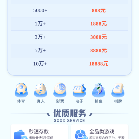
成都蓉城在本赛季所采用的战术体系可谓相当独特，
注重攻守平衡，以高压逼抢为主导。在比赛中，球队
时常利用快速反击来撕开对手防线，通过灵活多变的
进攻套路不断制造机会。这种战术使得对手难以适
应，从而频繁陷入被动。
此外，球队还强调控球率的重要性，在确保后防稳固
的基础上，通过中场球员的有效衔接，将球迅速转移
到前场进行进攻。这样的战术安排增加了进攻效率，
也让对手难以找到破绽，为球队赢得了宝贵时间。
最后，成都蓉城善于根据不同对手调整战术，使每场
比赛都能发挥出最佳水平。无论是面对强敌还是弱
旅，教练组都能精准分析并制定针对性的比赛计划，
这为连胜奠定了坚实基础。