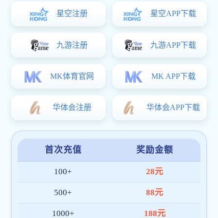
2026-06-11 12:47
25 次阅读
首页
/
体育动态
成都蓉城足球队在本赛季表现优异，最近以八连胜的
佳绩刷新了队史纪录，并继续稳居积分榜首位。这一
系列的胜利不仅展现了球队强大的实力和团队配合，
还吸引了众多球迷的关注与热情。本文将从四个方面
详细阐述成都蓉城为何能够取得如此骄人的成绩，包
括球队战术、球员状态、教练策略以及球迷支持等因
素。通过这些分析，我们可以更全面地理解这支球队
背后的成功故事。
1、卓越的战术体系